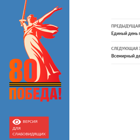
Навиг
ПРЕДЫДУЩАЯ
Единый день г
по
СЛЕДУЮЩАЯ 
запис
Всемирный де
ВЕРСИЯ
ДЛЯ
СЛАБОВИДЯЩИХ