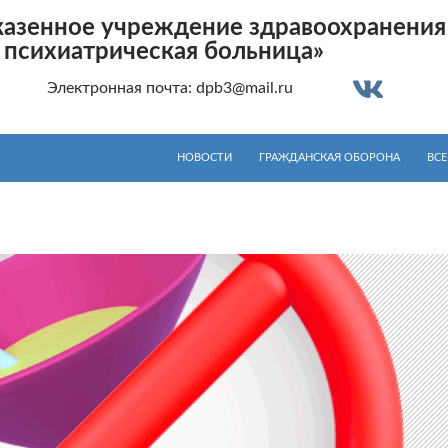
казенное учреждение здравоохранения
 психиатрическая больница»
-001 Электронная почта: dpb3@mail.ru
ПЕРЕЙТИ К СОДЕРЖИМОМУ
ранения Ленинградской области <br> «Дружносельс
НОВОСТИ
ГРАЖДАНСКАЯ ОБОРОНА
ВСЕ