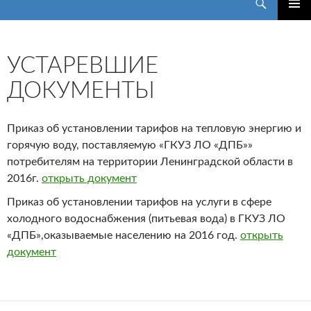
Государственное казенное учреждение здравоохранения Ленинградской области <br> «Дружносельская психиатрическая больница»
ПЕРЕЙТИ
ОСНОВ
К
МЕНЮ
СОДЕРЖИМОМУ
УСТАРЕВШИЕ
ДОКУМЕНТЫ
Приказ об установлении тарифов на тепловую энергию и
горячую воду, поставляемую «ГКУЗ ЛО «ДПБ»»
потребителям на территории Ленинградской области в
2016г.
открыть документ
Приказ об установлении тарифов на услуги в сфере
холодного водоснабжения (питьевая вода) в ГКУЗ ЛО
«ДПБ»,оказываемые населению на 2016 год.
открыть
документ